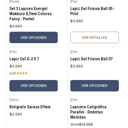
|
Pentel
|
Pilot
Agotado
Set 3 Lapices Energel
Lapiz Gel Frixion Ball 05 -
Makkuro 0,7mm Colores
Pilot
Fancy - Pentel
$3.990
$4.990
VER OPCIONES
VER DETALLES
|
Pilot
|
Pilot
Lapiz Gel G-2 0.7
Lapiz Gel Frixion Ball 07
$3.290
$3.990
5.0
VER OPCIONES
VER OPCIONES
|
Zebra
|
Pilot
Boligrafo Sarasa 07mm
Lapicera Caligráfica
Parallel - Distintas
$2.290
Medidas
$14.988
desde