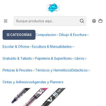
Este es el texto del slide
Leer más
Inicio
Dibujo & Escritura
Lapices
Lapices Tinta Gel
Lápiz Tinta Hi-Tecpoint V5 - Pilot
CATEGORÍAS
Computacion
Dibujo & Escritura
Escolar & Oficina
Escultura & Manualidades
Grabado & Tallado
Papeleria & Superficies
Libros
Pinturas & Pinceles
Térmicos y Herméticos
Didacticos
Cintas y Adhesivos
Agendas y Planners