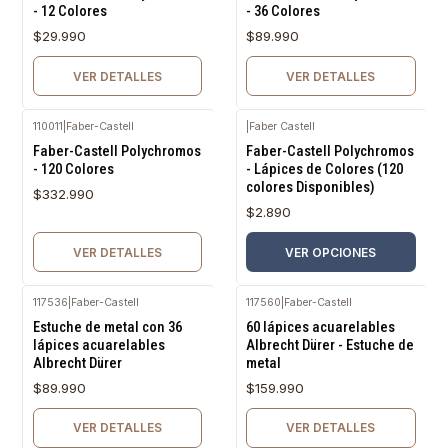
- 12 Colores
- 36 Colores
$29.990
$89.990
VER DETALLES
VER DETALLES
110011
|
Faber-Castell
|
Faber Castell
Agotado
Faber-Castell Polychromos
Faber-Castell Polychromos
- 120 Colores
- Lápices de Colores (120
colores Disponibles)
$332.990
$2.890
VER DETALLES
VER OPCIONES
117536
|
Faber-Castell
117560
|
Faber-Castell
Agotado
Agotado
Estuche de metal con 36
60 lápices acuarelables
lápices acuarelables
Albrecht Dürer - Estuche de
Albrecht Dürer
metal
$89.990
$159.990
VER DETALLES
VER DETALLES