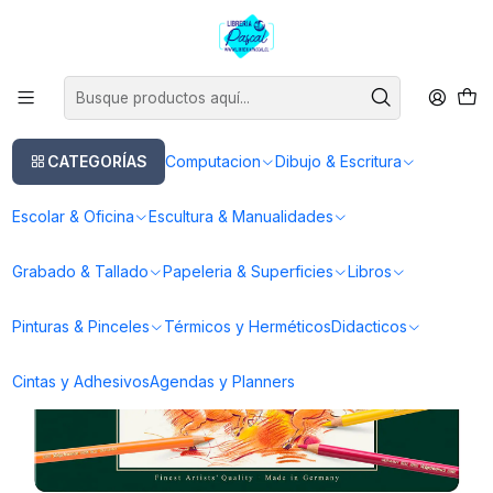
Este es el texto del slide
Leer más
Inicio
Dibujo & Escritura
Lapices
Lapices de Colores
Faber-Castell Polychromos - 60 Colores
CATEGORÍAS
Computacion
Dibujo & Escritura
Escolar & Oficina
Escultura & Manualidades
Grabado & Tallado
Papeleria & Superficies
Libros
Pinturas & Pinceles
Térmicos y Herméticos
Didacticos
Cintas y Adhesivos
Agendas y Planners