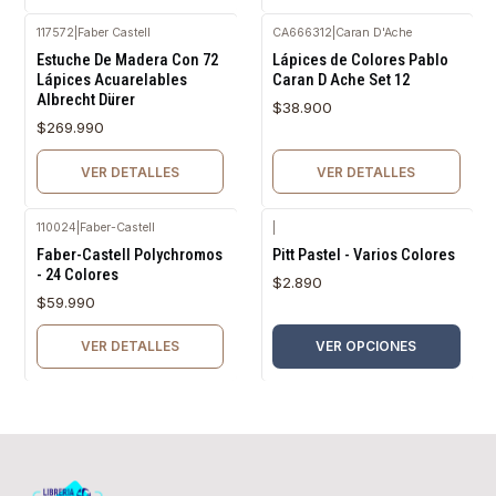
117572
|
Faber Castell
CA666312
|
Caran D'Ache
Agotado
Agotado
Estuche De Madera Con 72
Lápices de Colores Pablo
Lápices Acuarelables
Caran D Ache Set 12
Albrecht Dürer
$38.900
$269.990
VER DETALLES
VER DETALLES
110024
|
Faber-Castell
|
Agotado
Faber-Castell Polychromos
Pitt Pastel - Varios Colores
- 24 Colores
$2.890
$59.990
VER DETALLES
VER OPCIONES