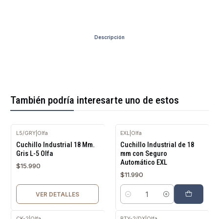
Descripción
También podría interesarte uno de estos
L­5/GRY
|
Olfa
EXL
|
Olfa
Agotado
Cuchillo Industrial 18 Mm.
Cuchillo Industrial de 18
Gris L-5 Olfa
mm con Seguro
Automático EXL
$15.990
$11.990
VER DETALLES
Cantidad
CK-2
|
Olfa
RTY-2/DX
|
Olfa