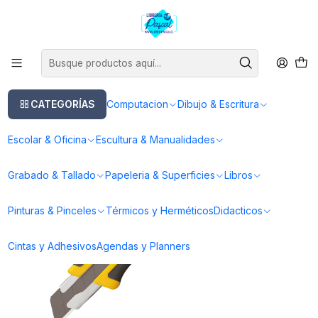
Este es el texto del slide
Leer más
Inicio
Escultura & Manualidades
Cortadores & Prepicadores
Cuchillo Industrial Olfa L-5 X-desing 18mm
CATEGORÍAS
Computacion
Dibujo & Escritura
Escolar & Oficina
Escultura & Manualidades
Grabado & Tallado
Papeleria & Superficies
Libros
Pinturas & Pinceles
Térmicos y Herméticos
Didacticos
Cintas y Adhesivos
Agendas y Planners