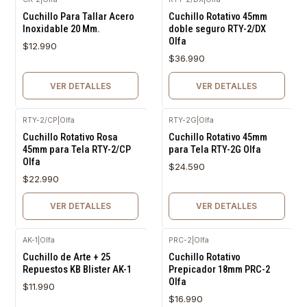
Agotado
Agotado
Cuchillo Para Tallar Acero
Cuchillo Rotativo 45mm
Inoxidable 20 Mm.
doble seguro RTY-2/DX
Olfa
$12.990
$36.990
VER DETALLES
VER DETALLES
RTY-2/CP
|
Olfa
RTY-2G
|
Olfa
Agotado
Agotado
Cuchillo Rotativo Rosa
Cuchillo Rotativo 45mm
45mm para Tela RTY-2/CP
para Tela RTY-2G Olfa
Olfa
$24.590
$22.990
VER DETALLES
VER DETALLES
AK-1
|
Olfa
PRC-2
|
Olfa
Agotado
Cuchillo de Arte + 25
Cuchillo Rotativo
Repuestos KB Blister AK-1
Prepicador 18mm PRC-2
Olfa
$11.990
$16.990