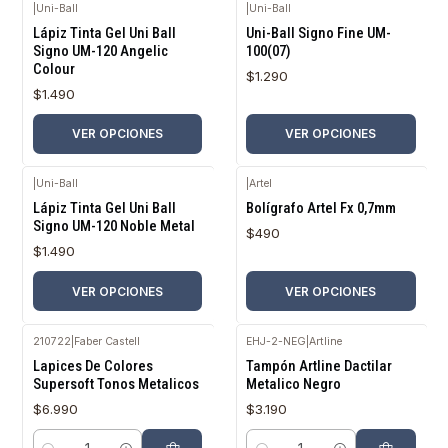
|
Uni-Ball
|
Uni-Ball
Lápiz Tinta Gel Uni Ball
Uni-Ball Signo Fine UM-
Signo UM-120 Angelic
100(07)
Colour
$1.290
$1.490
VER OPCIONES
VER OPCIONES
|
Uni-Ball
|
Artel
Lápiz Tinta Gel Uni Ball
Bolígrafo Artel Fx 0,7mm
Signo UM-120 Noble Metal
$490
$1.490
VER OPCIONES
VER OPCIONES
210722
|
Faber Castell
EHJ-2-NEG
|
Artline
Lapices De Colores
Tampón Artline Dactilar
Supersoft Tonos Metalicos
Metalico Negro
$6.990
$3.190