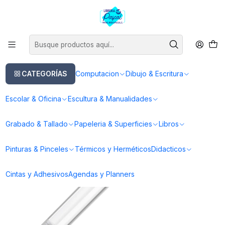
Este es el texto del slide
Leer más
Inicio
Dibujo & Escritura
Lapices
Pluma Fuente
Convertidor para Pluma Estilográfica LAMY Z 27
CATEGORÍAS
Computacion
Dibujo & Escritura
Escolar & Oficina
Escultura & Manualidades
Grabado & Tallado
Papeleria & Superficies
Libros
Pinturas & Pinceles
Térmicos y Herméticos
Didacticos
Cintas y Adhesivos
Agendas y Planners