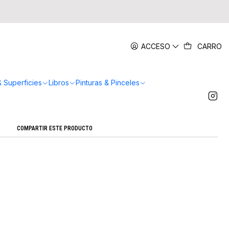
|
ACCESO
CARRO
olorear Amigas en Colores - Artel
Agregar a la lista de favoritos
& Superficies
Libros
Pinturas & Pinceles
Mostrar stock de ubicaciones
COMPARTIR ESTE PRODUCTO