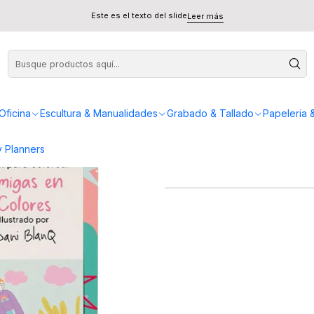
en Colores - Artel
Este es el texto del slide
Leer más
Block para c
Oficina
Escultura & Manualidades
Grabado & Tallado
Papeleria 
 Planners