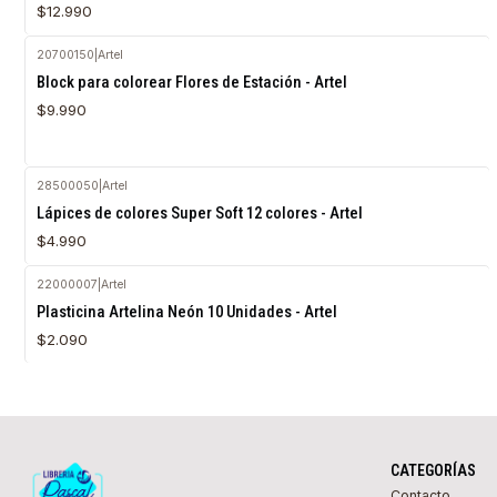
$12.990
20700150
|
Artel
Agotado
Block para colorear Flores de Estación - Artel
$9.990
28500050
|
Artel
Agotado
Lápices de colores Super Soft 12 colores - Artel
$4.990
22000007
|
Artel
Agotado
Plasticina Artelina Neón 10 Unidades - Artel
$2.090
CATEGORÍAS
Contacto