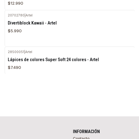
$12.990
20702780
|
Artel
Agotado
Divertiblock Kawaii - Artel
$5.990
28500051
|
Artel
Agotado
Lápices de colores Super Soft 24 colores - Artel
$7.490
INFORMACIÓN
Contacto