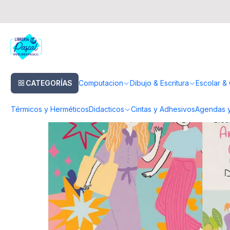
Inicio
Escolar & Oficina
Sobres Y Block
Block para colorear Amigas 
CATEGORÍAS
Computacion
Dibujo & Escritura
Escolar & 
Térmicos y Herméticos
Didacticos
Cintas y Adhesivos
Agendas y