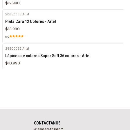
$12.990
20650068
|
Artel
Agotado
Pinta Cara 12 Colores - Artel
$13.990
5.0
28500052
|
Artel
Agotado
Lápices de colores Super Soft 36 colores - Artel
$10.990
CONTÁCTANOS
56963428697