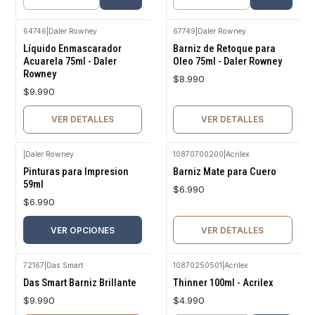
Cantidad
Cantidad
64746
|
Daler Rowney
67749
|
Daler Rowney
Agotado
Agotado
Líquido Enmascarador
Barniz de Retoque para
Acuarela 75ml - Daler
Oleo 75ml - Daler Rowney
Rowney
$8.990
$9.990
VER DETALLES
VER DETALLES
|
Daler Rowney
10870700200
|
Acrilex
Agotado
Pinturas para Impresion
Barniz Mate para Cuero
59ml
$6.990
$6.990
VER OPCIONES
VER DETALLES
72167
|
Das Smart
10870250501
|
Acrilex
Agotado
Das Smart Barniz Brillante
Thinner 100ml - Acrilex
$9.990
$4.990