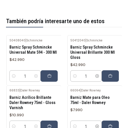
También podría interesarte uno de estos
50408040
|
Schmincke
50412040
|
Schmincke
Barniz Spray Schmincke
Barniz Spray Schmincke
Universal Mate 594 - 300 Ml
Universal Brillante 300 Ml
Gloss
$42.990
$42.990
Cantidad
Cantidad
66833
|
Daler Rowney
66064
|
Daler Rowney
Barniz Acrílico Brillante
Barniz Mate para Oleo
Daler Rowney 75ml - Gloss
75ml - Daler Rowney
Varnish
$7.990
$10.990