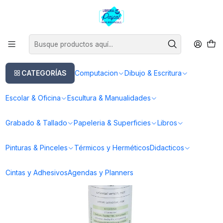
Este es el texto del slide
Leer más
Inicio
Pinturas & Pinceles
Auxiliares & Complementos
Barniz Spray Schmincke Universal Mate 594 - 150 Ml
CATEGORÍAS
Computacion
Dibujo & Escritura
Escolar & Oficina
Escultura & Manualidades
Grabado & Tallado
Papeleria & Superficies
Libros
Pinturas & Pinceles
Térmicos y Herméticos
Didacticos
Cintas y Adhesivos
Agendas y Planners