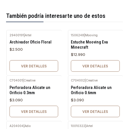
También podría interesarte uno de estos
29400191
|
Artel
1506248
|
Mooving
Agotado
Agotado
Archivador Oficio Floral
Estuche Mooving Eva
Minecraft
$2.500
$12.990
VER DETALLES
VER DETALLES
C704001
|
Creative
C704002
|
Creative
Agotado
Agotado
Perforadora Alicate un
Perforadora Alicate un
Orificio 0.3mm
Orificio 0.6mm
$3.090
$3.090
VER DETALLES
VER DETALLES
A204004
|
Adix
10010322
|
Artel