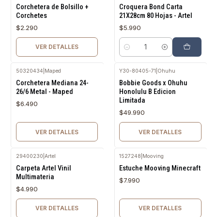
Agotado
Corchetera de Bolsillo +
Croquera Bond Carta
Corchetes
21X28cm 80 Hojas - Artel
$2.290
$5.990
VER DETALLES
Cantidad
50320434
|
Maped
Y30-80405-71
|
Ohuhu
Agotado
Agotado
Corchetera Mediana 24-
Bobbie Goods x Ohuhu
26/6 Metal - Maped
Honolulu B Edicion
Limitada
$6.490
$49.990
VER DETALLES
VER DETALLES
29400230
|
Artel
1527248
|
Mooving
Agotado
Agotado
Carpeta Artel Vinil
Estuche Mooving Minecraft
Multimateria
$7.990
$4.990
VER DETALLES
VER DETALLES