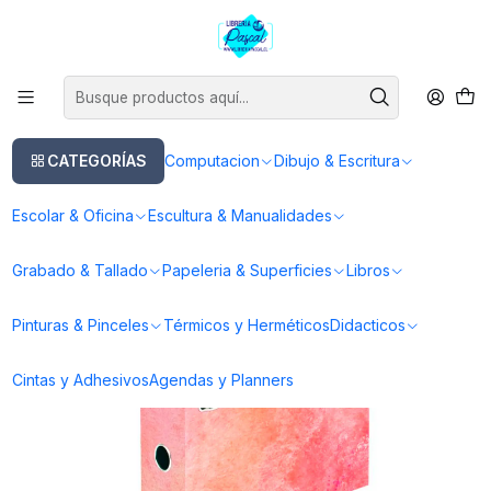
Este es el texto del slide
Leer más
Inicio
Escolar & Oficina
Archivadores y Carpetas
Archivador Oficio Tye Die
CATEGORÍAS
Computacion
Dibujo & Escritura
Escolar & Oficina
Escultura & Manualidades
Grabado & Tallado
Papeleria & Superficies
Libros
Pinturas & Pinceles
Térmicos y Herméticos
Didacticos
Cintas y Adhesivos
Agendas y Planners