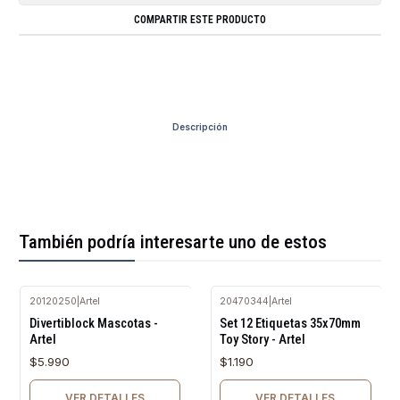
COMPARTIR ESTE PRODUCTO
Descripción
También podría interesarte uno de estos
20120250
|
Artel
20470344
|
Artel
Agotado
Agotado
Divertiblock Mascotas -
Set 12 Etiquetas 35x70mm
Artel
Toy Story - Artel
$5.990
$1.190
VER DETALLES
VER DETALLES