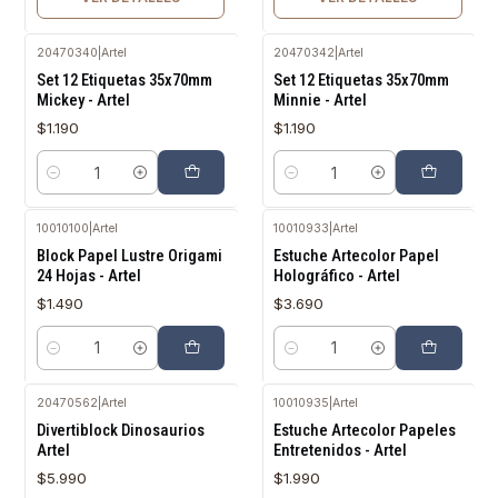
20470340
|
Artel
20470342
|
Artel
Set 12 Etiquetas 35x70mm
Set 12 Etiquetas 35x70mm
Mickey - Artel
Minnie - Artel
$1.190
$1.190
Cantidad
Cantidad
10010100
|
Artel
10010933
|
Artel
Block Papel Lustre Origami
Estuche Artecolor Papel
24 Hojas - Artel
Holográfico - Artel
$1.490
$3.690
Cantidad
Cantidad
20470562
|
Artel
10010935
|
Artel
Agotado
Agotado
Divertiblock Dinosaurios
Estuche Artecolor Papeles
Artel
Entretenidos - Artel
$5.990
$1.990