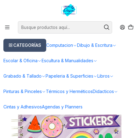
Este es el texto del slide
Leer más
Inicio
Escultura & Manualidades
Manualidades
Album 500 Stickers - Artel
CATEGORÍAS
Computacion
Dibujo & Escritura
Escolar & Oficina
Escultura & Manualidades
Grabado & Tallado
Papeleria & Superficies
Libros
Pinturas & Pinceles
Térmicos y Herméticos
Didacticos
Cintas y Adhesivos
Agendas y Planners