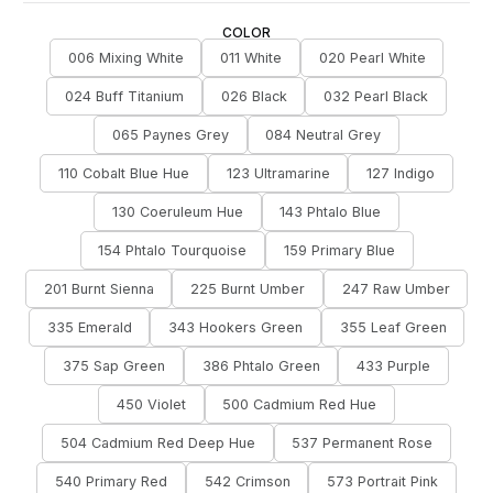
COLOR
006 Mixing White
011 White
020 Pearl White
024 Buff Titanium
026 Black
032 Pearl Black
065 Paynes Grey
084 Neutral Grey
110 Cobalt Blue Hue
123 Ultramarine
127 Indigo
130 Coeruleum Hue
143 Phtalo Blue
154 Phtalo Tourquoise
159 Primary Blue
201 Burnt Sienna
225 Burnt Umber
247 Raw Umber
335 Emerald
343 Hookers Green
355 Leaf Green
375 Sap Green
386 Phtalo Green
433 Purple
450 Violet
500 Cadmium Red Hue
504 Cadmium Red Deep Hue
537 Permanent Rose
540 Primary Red
542 Crimson
573 Portrait Pink