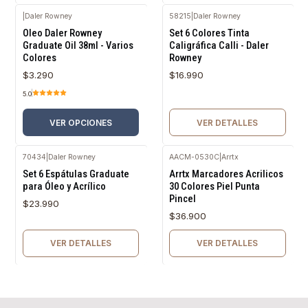
|
Daler Rowney
58215
|
Daler Rowney
Agotado
Oleo Daler Rowney
Set 6 Colores Tinta
Graduate Oil 38ml - Varios
Caligráfica Calli - Daler
Colores
Rowney
$3.290
$16.990
5.0
VER OPCIONES
VER DETALLES
70434
|
Daler Rowney
AACM-0530C
|
Arrtx
Agotado
Agotado
Set 6 Espátulas Graduate
Arrtx Marcadores Acrilicos
para Óleo y Acrílico
30 Colores Piel Punta
Pincel
$23.990
$36.900
VER DETALLES
VER DETALLES