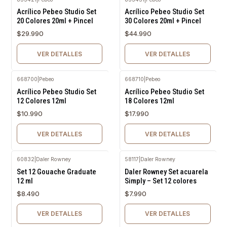
Agotado
Agotado
Acrílico Pebeo Studio Set
Acrílico Pebeo Studio Set
20 Colores 20ml + Pincel
30 Colores 20ml + Pincel
$29.990
$44.990
VER DETALLES
VER DETALLES
668700
|
Pebeo
668710
|
Pebeo
Agotado
Agotado
Acrílico Pebeo Studio Set
Acrílico Pebeo Studio Set
12 Colores 12ml
18 Colores 12ml
$10.990
$17.990
VER DETALLES
VER DETALLES
60832
|
Daler Rowney
58117
|
Daler Rowney
Agotado
Agotado
Set 12 Gouache Graduate
Daler Rowney Set acuarela
12 ml
Simply – Set 12 colores
$8.490
$7.990
VER DETALLES
VER DETALLES