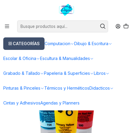
Este es el texto del slide
Leer más
Inicio
Pinturas & Pinceles
Pinturas
Pintura Acrilica
Acrilico Daler Rowney Graduate 120ml - Varios Colores
CATEGORÍAS
Computacion
Dibujo & Escritura
Escolar & Oficina
Escultura & Manualidades
Grabado & Tallado
Papeleria & Superficies
Libros
Pinturas & Pinceles
Térmicos y Herméticos
Didacticos
Cintas y Adhesivos
Agendas y Planners