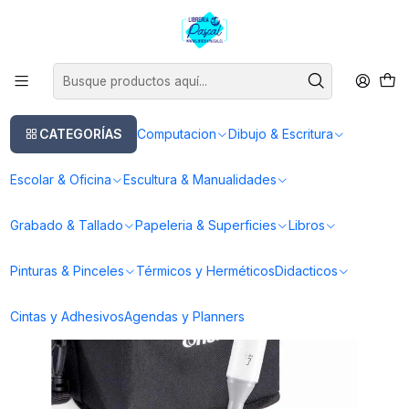
Este es el texto del slide
Leer más
Inicio
Dibujo & Escritura
Lapices
Marcadores
Marcadores OHUHU
120 Marcadores De Alcohol + 1 Blender Fina & Biselada
CATEGORÍAS
Computacion
Dibujo & Escritura
Escolar & Oficina
Escultura & Manualidades
Grabado & Tallado
Papeleria & Superficies
Libros
Pinturas & Pinceles
Térmicos y Herméticos
Didacticos
Cintas y Adhesivos
Agendas y Planners