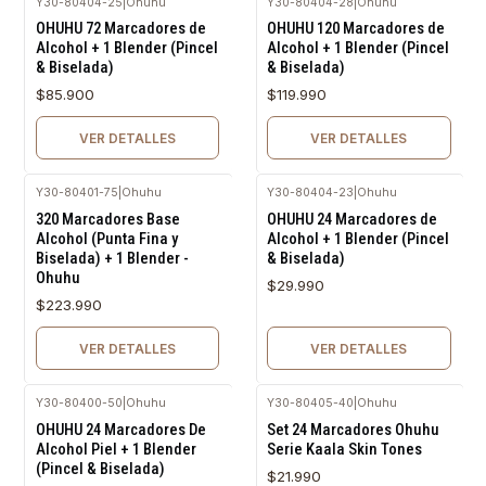
Y30-80404-25
|
Ohuhu
Y30-80404-28
|
Ohuhu
Agotado
Agotado
OHUHU 72 Marcadores de
OHUHU 120 Marcadores de
Alcohol + 1 Blender (Pincel
Alcohol + 1 Blender (Pincel
& Biselada)
& Biselada)
$85.900
$119.990
VER DETALLES
VER DETALLES
Y30-80401-75
|
Ohuhu
Y30-80404-23
|
Ohuhu
Agotado
Agotado
320 Marcadores Base
OHUHU 24 Marcadores de
Alcohol (Punta Fina y
Alcohol + 1 Blender (Pincel
Biselada) + 1 Blender -
& Biselada)
Ohuhu
$29.990
$223.990
VER DETALLES
VER DETALLES
Y30-80400-50
|
Ohuhu
Y30-80405-40
|
Ohuhu
Agotado
OHUHU 24 Marcadores De
Set 24 Marcadores Ohuhu
Alcohol Piel + 1 Blender
Serie Kaala Skin Tones
(Pincel & Biselada)
$21.990