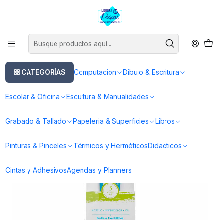
Este es el texto del slide
Leer más
Inicio
Pinturas & Pinceles
Pinceles
Pinceles Acrilico
Set 3 Pinceles Value Set 3
CATEGORÍAS
Computacion
Dibujo & Escritura
Escolar & Oficina
Escultura & Manualidades
Grabado & Tallado
Papeleria & Superficies
Libros
Pinturas & Pinceles
Térmicos y Herméticos
Didacticos
Cintas y Adhesivos
Agendas y Planners