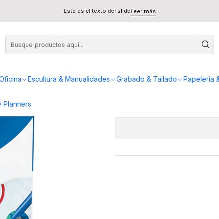
Decor Textil 12 Colores
Este es el texto del slide
Leer más
Marcador G
AGREG
Oficina
Escultura & Manualidades
Grabado & Tallado
Papeleria 
Cantidad
 Planners