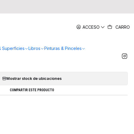
|
ACCESO
CARRO
iotto Decor Textil 12 Colores
AR AL CARRO
COMPRAR AHORA
& Superficies
Libros
Pinturas & Pinceles
Agregar a la lista de favoritos
Mostrar stock de ubicaciones
COMPARTIR ESTE PRODUCTO