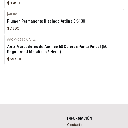
$3.490
|
Artline
Agotado
Plumon Permanente Biselado Artline EK-130
$7.990
AACM-0560A
|
Arrtx
Agotado
Arrtx Marcadores de Acrilico 60 Colores Punta Pincel (50
Regulares 4 Metalicos 6 Neon)
$59.900
INFORMACIÓN
Contacto