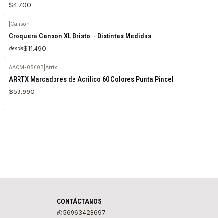
$4.700
|
Canson
Agotado
Croquera Canson XL Bristol - Distintas Medidas
$11.490
desde
AACM-0560B
|
Arrtx
Agotado
ARRTX Marcadores de Acrilico 60 Colores Punta Pincel
$59.990
CONTÁCTANOS
56963428697