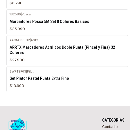
$6.290
182580
|
Posca
Marcadores Posca 5M Set 8 Colores Básicos
$35.990
AACM-03-32
|
Arrtx
Agotado
ARRTX Marcadores Acrílicos Doble Punta (Pincel y Fina) 32
Colores
$27.900
SWPTEF03
|
Pilot
Agotado
Set Pintor Pastel Punta Extra Fino
$13.990
CATEGORÍAS
Contacto