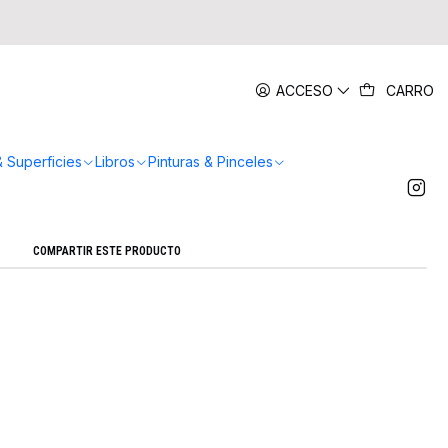
|
ACCESO
CARRO
to Jumbo Lyra Groove individual
Agregar a la lista de favoritos
& Superficies
Libros
Pinturas & Pinceles
Mostrar stock de ubicaciones
COMPARTIR ESTE PRODUCTO