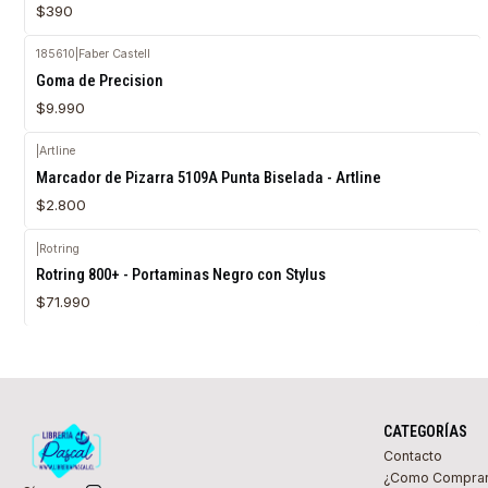
$390
185610
|
Faber Castell
Goma de Precision
$9.990
|
Artline
Agotado
Marcador de Pizarra 5109A Punta Biselada - Artline
$2.800
|
Rotring
Agotado
Rotring 800+ - Portaminas Negro con Stylus
$71.990
CATEGORÍAS
Contacto
¿Como Compra