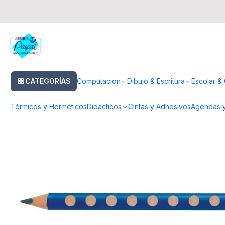
Inicio
Dibujo & Escritura
Lapices
Lapices Grafito
Lápiz Grafito Jumb
CATEGORÍAS
Computacion
Dibujo & Escritura
Escolar & 
Térmicos y Herméticos
Didacticos
Cintas y Adhesivos
Agendas y