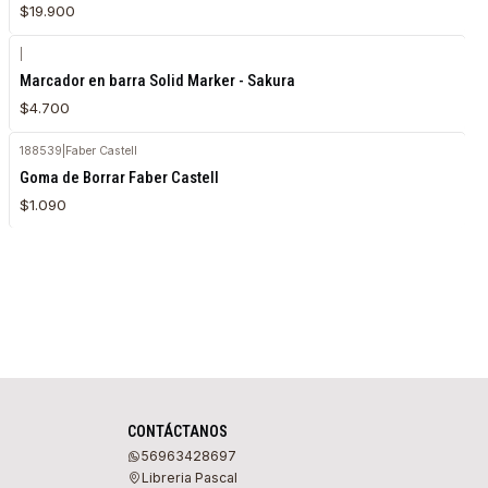
$19.900
|
Agotado
Marcador en barra Solid Marker - Sakura
$4.700
188539
|
Faber Castell
Goma de Borrar Faber Castell
$1.090
CONTÁCTANOS
56963428697
Libreria Pascal