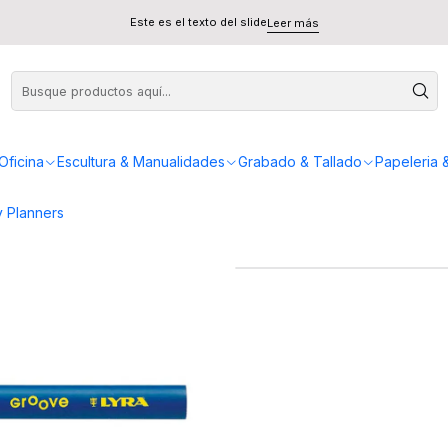
o Lyra Groove individual
Este es el texto del slide
Leer más
Lápiz Grafi
Oficina
Escultura & Manualidades
Grabado & Tallado
Papeleria 
 Planners