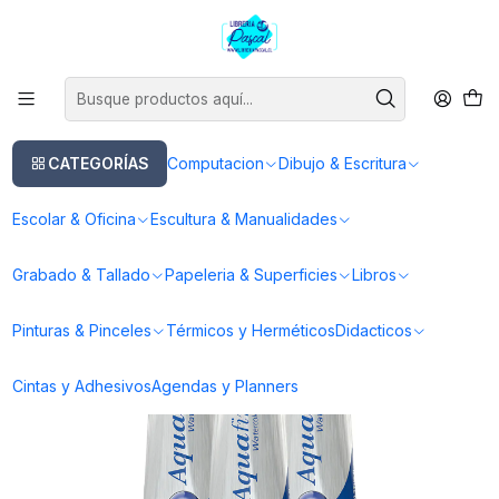
Este es el texto del slide
Leer más
Inicio
Pinturas & Pinceles
Pinturas
Pintura Acuarela
Acuarelas Daler Rowney Aquafine 8ml
CATEGORÍAS
Computacion
Dibujo & Escritura
Escolar & Oficina
Escultura & Manualidades
Grabado & Tallado
Papeleria & Superficies
Libros
Pinturas & Pinceles
Térmicos y Herméticos
Didacticos
Cintas y Adhesivos
Agendas y Planners