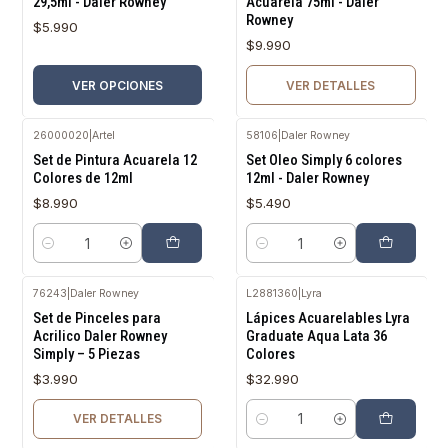
29,5ml - Daler Rowney
Acuarela 75ml - Daler
Rowney
$5.990
$9.990
VER OPCIONES
VER DETALLES
26000020
|
Artel
58106
|
Daler Rowney
Set de Pintura Acuarela 12
Set Oleo Simply 6 colores
Colores de 12ml
12ml - Daler Rowney
$8.990
$5.490
Cantidad
Cantidad
76243
|
Daler Rowney
L2881360
|
Lyra
Agotado
Set de Pinceles para
Lápices Acuarelables Lyra
Acrilico Daler Rowney
Graduate Aqua Lata 36
Simply – 5 Piezas
Colores
$3.990
$32.990
VER DETALLES
Cantidad