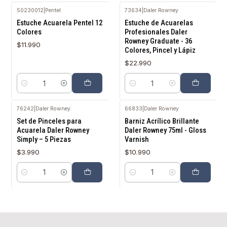
50230012
|
Pentel
73634
|
Daler Rowney
Estuche Acuarela Pentel 12
Estuche de Acuarelas
Colores
Profesionales Daler
Rowney Graduate - 36
$11.990
Colores, Pincel y Lápiz
$22.990
Cantidad
Cantidad
76242
|
Daler Rowney
66833
|
Daler Rowney
Set de Pinceles para
Barniz Acrílico Brillante
Acuarela Daler Rowney
Daler Rowney 75ml - Gloss
Simply – 5 Piezas
Varnish
$3.990
$10.990
Cantidad
Cantidad