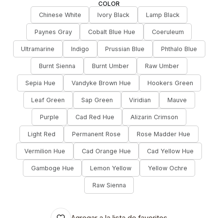
COLOR
Chinese White
Ivory Black
Lamp Black
Paynes Gray
Cobalt Blue Hue
Coeruleum
Ultramarine
Indigo
Prussian Blue
Phthalo Blue
Burnt Sienna
Burnt Umber
Raw Umber
Sepia Hue
Vandyke Brown Hue
Hookers Green
Leaf Green
Sap Green
Viridian
Mauve
Purple
Cad Red Hue
Alizarin Crimson
Light Red
Permanent Rose
Rose Madder Hue
Vermilion Hue
Cad Orange Hue
Cad Yellow Hue
Gamboge Hue
Lemon Yellow
Yellow Ochre
Raw Sienna
Agregar a la lista de favoritos