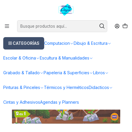
Este es el texto del slide
Leer más
Inicio
Didacticos
Juegos de Mesa / Cartas
Dinosaurios 2 en 1
CATEGORÍAS
Computacion
Dibujo & Escritura
Escolar & Oficina
Escultura & Manualidades
Grabado & Tallado
Papeleria & Superficies
Libros
Pinturas & Pinceles
Térmicos y Herméticos
Didacticos
Cintas y Adhesivos
Agendas y Planners