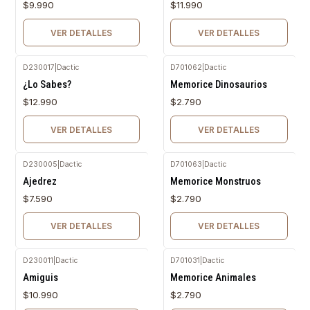
$9.990
$11.990
VER DETALLES
VER DETALLES
D230017
|
Dactic
D701062
|
Dactic
Agotado
Agotado
¿Lo Sabes?
Memorice Dinosaurios
$12.990
$2.790
VER DETALLES
VER DETALLES
D230005
|
Dactic
D701063
|
Dactic
Agotado
Agotado
Ajedrez
Memorice Monstruos
$7.590
$2.790
VER DETALLES
VER DETALLES
D230011
|
Dactic
D701031
|
Dactic
Agotado
Agotado
Amiguis
Memorice Animales
$10.990
$2.790