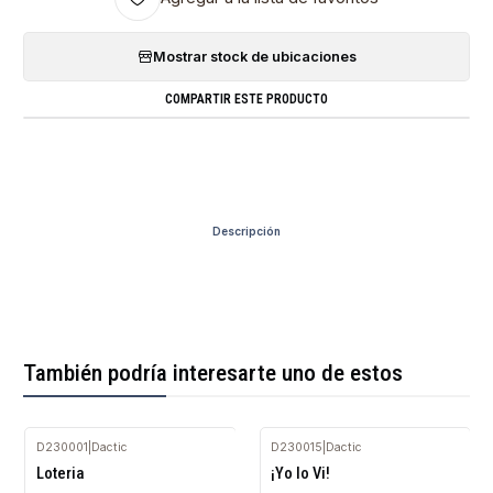
Mostrar stock de ubicaciones
COMPARTIR ESTE PRODUCTO
Descripción
También podría interesarte uno de estos
D230001
|
Dactic
D230015
|
Dactic
Agotado
Agotado
Loteria
¡Yo lo Vi!